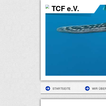
TCF e.V.
STARTSEITE
WIR ÜBE