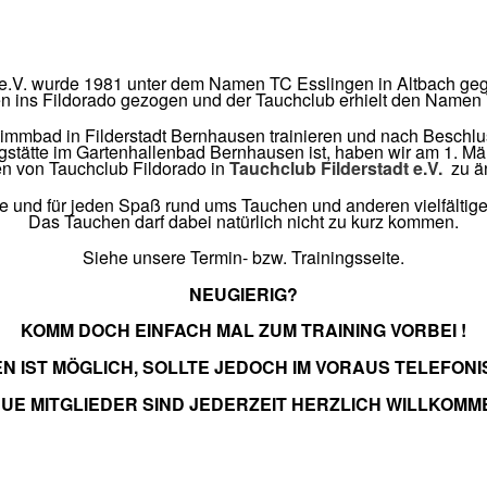
 e.V. wurde 1981 unter dem Namen TC Esslingen in Altbach geg
en ins Fildorado gezogen und der Tauchclub erhielt den Namen 
immbad in Filderstadt Bernhausen trainieren und nach Beschl
ngstätte im Gartenhallenbad Bernhausen ist, haben wir am 1. M
 von Tauchclub Fildorado in
Tauchclub Filderstadt e.V.
zu ä
e und für jeden Spaß rund ums Tauchen und anderen vielfältigen
Das Tauchen darf dabei natürlich nicht zu kurz kommen.
Siehe unsere Termin- bzw. Trainingsseite.
NEUGIERIG?
KOMM DOCH EINFACH MAL ZUM TRAINING VORBEI !
IST MÖGLICH, SOLLTE JEDOCH IM VORAUS TELEFON
UE MITGLIEDER SIND JEDERZEIT HERZLICH WILLKOMM